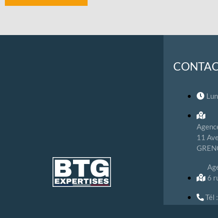
CONTA
Lun
Agence
11 Ave
GREN
Ag
6 
Tél
con