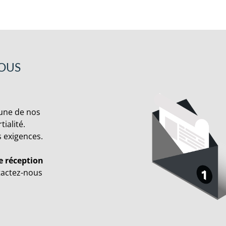
VOUS
cune de nos
ialité.
s exigences.
e réception
tactez-nous