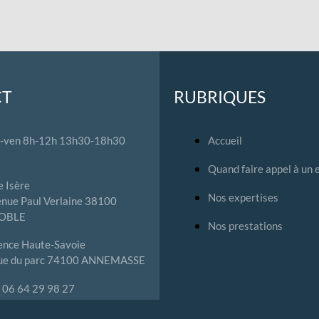
CT
RUBRIQUES
-ven 8h-12h 13h30-18h30
Accueil
Quand faire appel à un 
 Isère
Nos expertises
nue Paul Verlaine 38100
OBLE
Nos prestations
ence Haute-Savoie
rue du parc 74100 ANNEMASSE
 : 06 64 29 98 27
tact@btgexpertises.fr