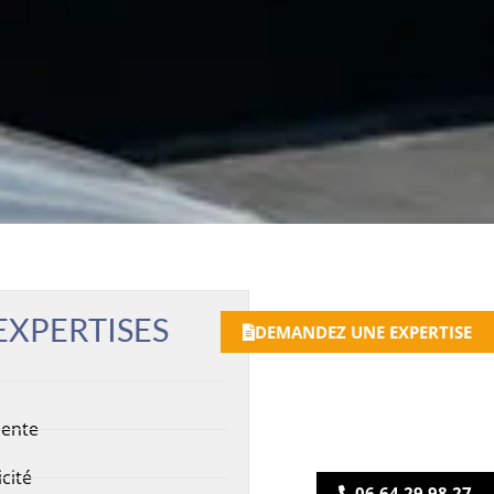
EXPERTISES
DEMANDEZ UNE EXPERTISE
n
ente
icité
06 64 29 98 27