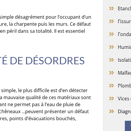
Etanc
n simple désagrément pour l’occupant d’un
Fissu
ure, la charpente puis les murs. Ce défaut
 péril dans sa totalité. Il est essentiel
Fonda
Humid
TÉ DE DÉSORDRES
Isolat
Malfa
Plomb
simple, le plus difficile est d’en détecter
u la mauvaise qualité de ces matériaux sont
Vices
sant ne permet pas à l’eau de pluie de
, chêneaux …peuvent présenter un défaut
Diagn
ères, points d’évacuations bouchés,