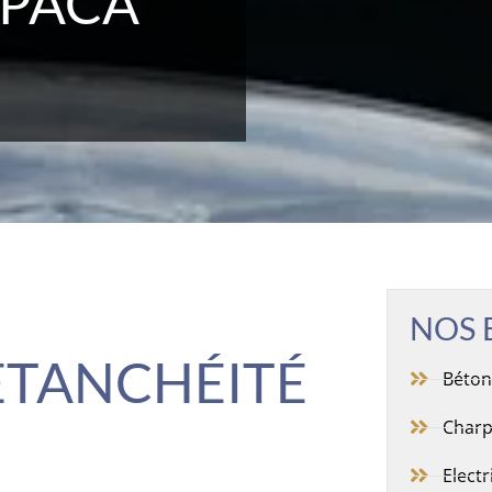
 PACA
NOS 
ETANCHÉITÉ
Béto
Charp
Electr