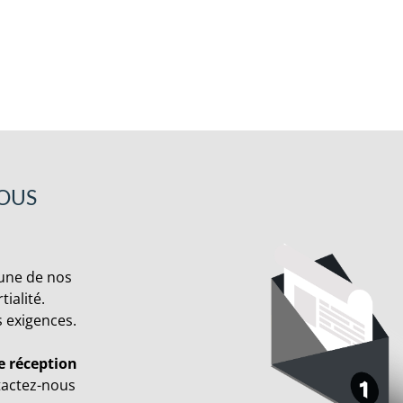
VOUS
cune de nos
ialité.
s exigences.
e réception
tactez-nous