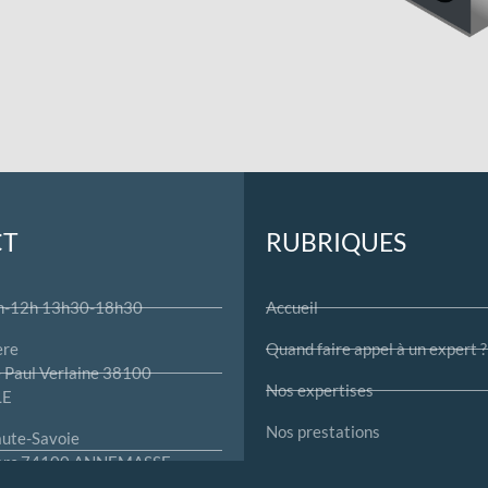
CT
RUBRIQUES
h-12h 13h30-18h30
Accueil
ère
Quand faire appel à un expert ?
 Paul Verlaine 38100
Nos expertises
LE
Nos prestations
ute-Savoie
 parc 74100 ANNEMASSE