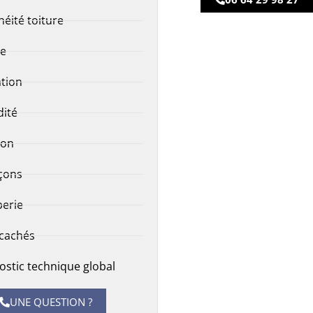
héité toiture
re
tion
ité
ion
çons
erie
 cachés
ostic technique global
UNE QUESTION ?