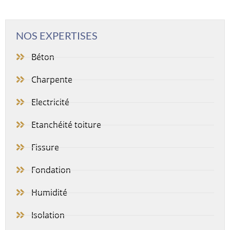
NOS EXPERTISES
Béton
Charpente
Electricité
Etanchéité toiture
Fissure
Fondation
Humidité
Isolation