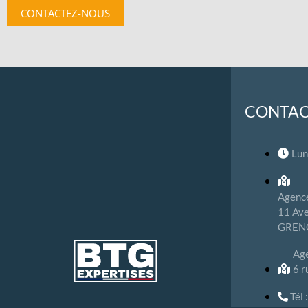
CONTACTEZ-NOUS
CONTA
Lun
Agence
11 Ave
GREN
Ag
6 
Tél