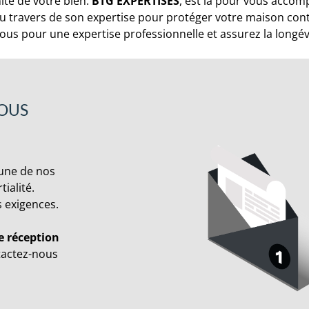
nité de votre bien.
BTG EXPERTISES
, est là pour vous acco
 au travers de son expertise pour protéger votre maison co
us pour une expertise professionnelle et assurez la longévi
VOUS
cune de nos
ialité.
s exigences.
e réception
tactez-nous