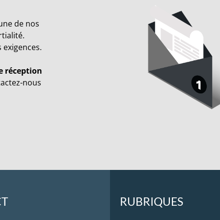
cune de nos
ialité.
s exigences.
e réception
tactez-nous
CT
RUBRIQUES